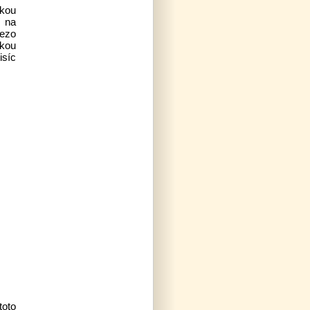
nkou
í na
iezo
ckou
isíc
toto