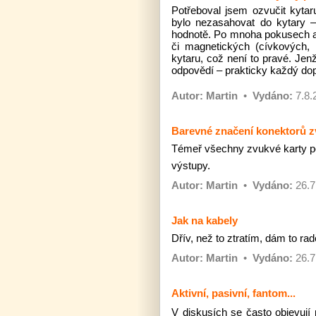
Potřeboval jsem ozvučit kytar
bylo nezasahovat do kytary 
hodnotě. Po mnoha pokusech a o
či magnetických (cívkových, 
kytaru, což není to pravé. Jenž
odpovědí – prakticky každý dop
Autor:
Martin
•
Vydáno:
7.8.
Barevné značení konektorů z
Témeř všechny zvukvé karty po
výstupy.
Autor:
Martin
•
Vydáno:
26.7
Jak na kabely
Dřív, než to ztratím, dám to rad
Autor:
Martin
•
Vydáno:
26.7
Aktivní, pasivní, fantom...
V diskusích se často objevují 