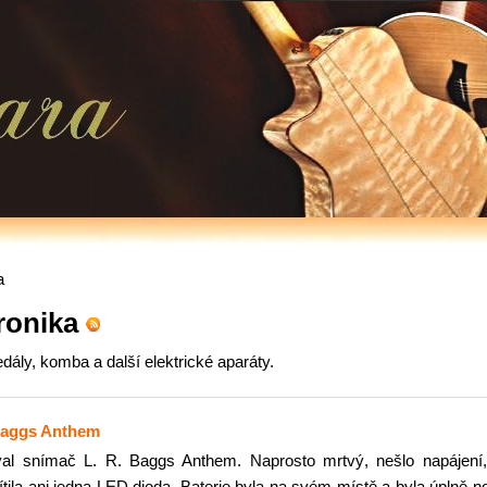
a
tronika
dály, komba a další elektrické aparáty.
Baggs Anthem
val snímač L. R. Baggs Anthem. Naprosto mrtvý, nešlo napájení
ítila ani jedna LED dioda. Baterie byla na svém místě a byla úplně n