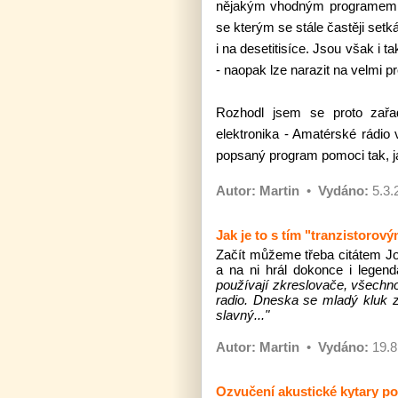
nějakým vhodným programem. Že
se kterým se stále častěji set
i na desetitisíce. Jsou však i
- naopak lze narazit na velmi p
Rozhodl jsem se proto zařad
elektronika - Amatérské rádio
popsaný program pomoci tak, 
Autor:
Martin
•
Vydáno:
5.3.
Jak je to s tím "tranzistoro
Začít můžeme třeba citátem Jos
a na ni hrál dokonce i legen
používají zkreslovače, všechn
radio. Dneska se mladý kluk za
slavný..."
Autor:
Martin
•
Vydáno:
19.8
Ozvučení akustické kytary p