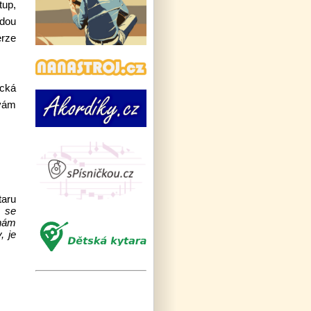
tup,
jdou
erze
ická
 vám
taru
ů se
ínám
, je