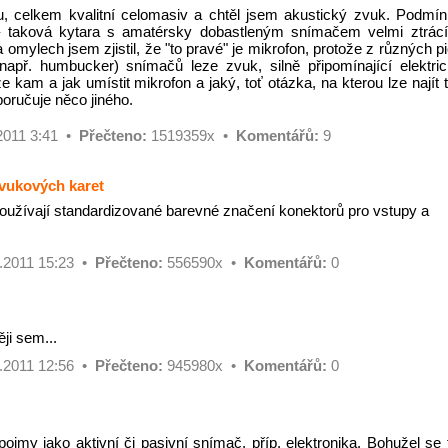
u, celkem kvalitní celomasiv a chtěl jsem akustický zvuk. Podmí
– taková kytara s amatérsky dobastleným snímačem velmi ztrác
mylech jsem zjistil, že "to pravé" je mikrofon, protože z různých p
např. humbucker) snímačů leze zvuk, silně připomínající elektri
e kam a jak umístit mikrofon a jaký, toť otázka, na kterou lze najít t
oručuje něco jiného.
2011 3:41 •
Přečteno:
1519359x •
Komentářů:
9
vukových karet
užívají standardizované barevné značení konektorů pro vstupy a
.2011 15:23 •
Přečteno:
556590x •
Komentářů:
0
ěji sem...
.2011 12:56 •
Přečteno:
945980x •
Komentářů:
0
pojmy jako aktivní či pasivní snímač, příp. elektronika. Bohužel se 