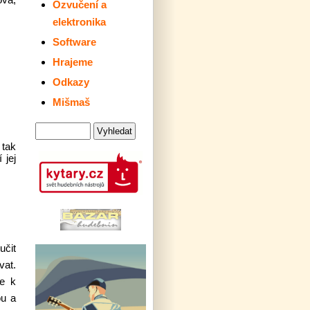
Ozvučení a
elektronika
Software
Hrajeme
Odkazy
Mišmaš
 tak
 jej
učit
vat.
te k
ou a