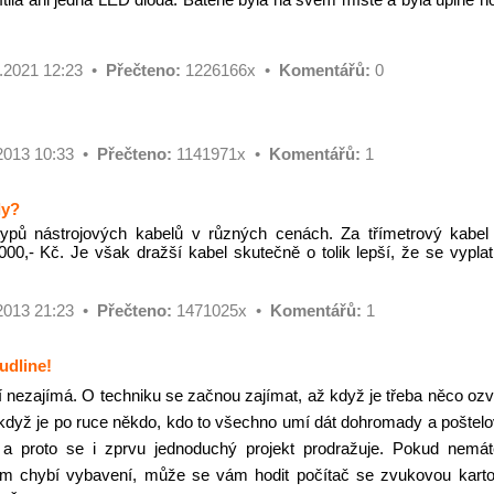
.2021 12:23 •
Přečteno:
1226166x •
Komentářů:
0
2013 10:33 •
Přečteno:
1141971x •
Komentářů:
1
ly?
typů nástrojových kabelů v různých cenách. Za třímetrový kabel
00,- Kč. Je však dražší kabel skutečně o tolik lepší, že se vyplatí
2013 21:23 •
Přečteno:
1471025x •
Komentářů:
1
udline!
í nezajímá. O techniku se začnou zajímat, až když je třeba něco ozv
když je po ruce někdo, kdo to všechno umí dát dohromady a poštelo
a proto se i zprvu jednoduchý projekt prodražuje. Pokud nemá
 vám chybí vybavení, může se vám hodit počítač se zvukovou kart