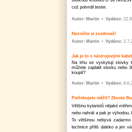
což potvrdil tester.
Autor:
Martin
•
Vydáno:
22.8
Nezničte si zesilovač!
Autor:
Martin
•
Vydáno:
2.7.
Jak je to s nástrojovými kabe
Na trhu se vyskytují stovky 
můžete zaplatit stovku nebo 30
koupit?
Autor:
Martin
•
Vydáno:
8.6.
Potřebujete měřit? Zkuste Ba
Většinu kytaristů nějaké měřen
nebo nahrát a pak je výhodou, 
To většinou nebývá zadarmo 
technice příliš daleko a jen