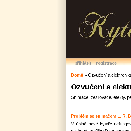
přihlásit
registrace
Domů
»
Ozvučení a elektronik
Ozvučení a elek
Snímače, zesilovače, efekty, pe
Problém se snímačem L. R. 
V úplně nové kytaře nefungo
stisknutí knoflíku D se nerozsv