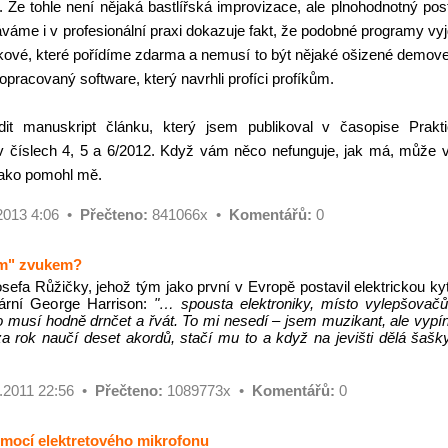
 tohle není nějaká bastlířská improvizace, ale plnohodnotný pos
káváme i v profesionální praxi dokazuje fakt, že podobné programy vy
 takové, které pořídíme zdarma a nemusí to být nějaké ošizené demov
ropracovaný software, který navrhli profíci profíkům.
it manuskript článku, který jsem publikoval v časopise Prakt
 v číslech 4, 5 a 6/2012. Když vám něco nefunguje, jak má, může
jako pomohl mě.
2013 4:06 •
Přečteno:
841066x •
Komentářů:
0
vým" zvukem?
efa Růžičky, jehož tým jako první v Evropě postavil elektrickou ky
dární George Harrison:
"… spousta elektroniky, místo vylepšovač
o musí hodně drnčet a řvát. To mi nesedí – jsem muzikant, ale vyp
 rok naučí deset akordů, stačí mu to a když na jevišti dělá šašky
.2011 22:56 •
Přečteno:
1089773x •
Komentářů:
0
omocí elektretového mikrofonu