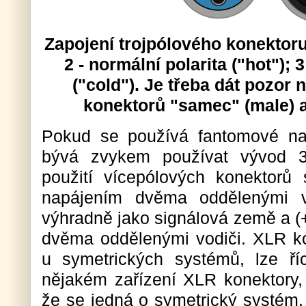
Zapojení trojpólového konektoru 
2 - normální polarita ("hot"); 
("cold"). Je třeba dát pozor 
konektorů "samec" (male) a
Pokud se používá fantomové na
bývá zvykem používat vývod 3
použití vícepólových konektor
napájením dvěma oddělenými vo
výhradně jako signálová země a (+
dvěma oddělenými vodiči. XLR ko
u symetrických systémů, lze ří
nějakém zařízení XLR konektory,
že se jedná o symetrický systém