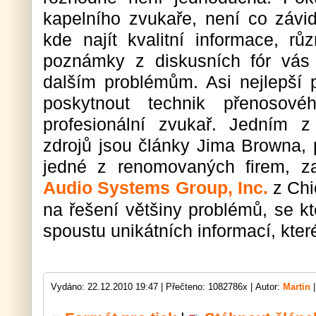
kapelního zvukaře, není co závid
kde najít kvalitní informace, 
poznámky z diskusních fór vás
dalším problémům. Asi nejlepší
poskytnout technik přenosové
profesionální zvukař. Jedním z
zdrojů jsou články Jima Browna, 
jedné z renomovaných firem, z
Audio Systems Group, Inc.
z Chi
na řešení většiny problémů, se k
spoustu unikátních informací, kter
Vydáno: 22.12.2010 19:47 |
Přečteno: 1082786x |
Autor:
Martin
|