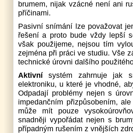
brumem, nijak vzácné není ani ru
příčinami.
Pasivní snímání lze považovat je
řešení a proto bude vždy lepší
však použijeme, nejsou tím vylo
zejména při práci ve studiu. Vše z
technické úrovni dalšího použitého
Aktivní
systém zahrnuje jak sn
elektroniku, u které je vhodné, ab
Odpadají problémy nejen s úrovn
impedančním přizpůsobením, ale i
může mít pouze vysokoúrovňov
snadněji vypořádat nejen s brum
případným rušením z vnějších zdro