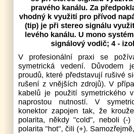
pravého kanálu. Za předpok
vhodný k využití pro přívod napá
(tip) je při stereo signálu využ
levého kanálu. U mono systému 
signálový vodič; 4 - izo
V profesionální praxi se požív
symetrická vedení. Důvodem je
proudů, které představují rušivé 
rušení z vnějších zdrojů). V příp
kabelů je použití symetrického v
naprostou nutností. V symet
konektor zapojen tak, že kroužek
polarita, někdy "cold", neboli (-
polarita "hot", čili (+). Samozřejmě