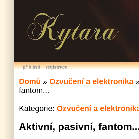
přihlásit
registrace
Domů
»
Ozvučení a elektronika
fantom...
Kategorie:
Ozvučení a elektronik
Aktivní, pasivní, fantom..