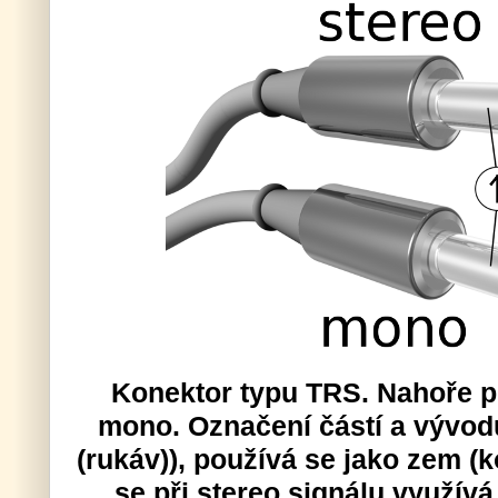
Konektor typu TRS. Nahoře p
mono. Označení částí a vývodů
(rukáv)), používá se jako zem (k
se při stereo signálu využívá