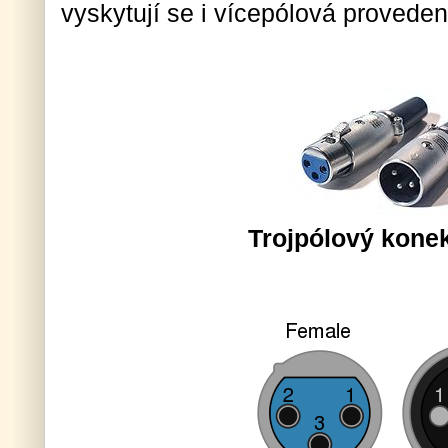
vyskytují se i vícepólová proveden
Trojpólový kone