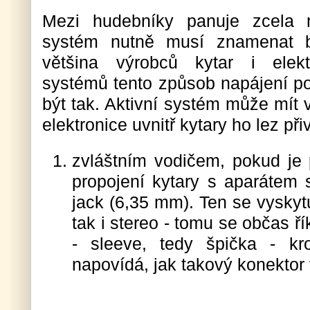
Mezi hudebníky panuje zcela m
systém nutně musí znamenat ba
většina výrobců kytar i elekt
systémů tento způsob napájení p
být tak. Aktivní systém může mít v
elektronice uvnitř kytary ho lez p
zvláštním vodičem, pokud je 
propojení kytary s aparátem 
jack (6,35 mm). Ten se vyskyt
tak i stereo - tomu se občas ří
- sleeve, tedy špička - kr
napovídá, jak takový konektor 