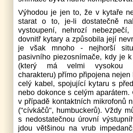
Výhodou je jen to, že v kytaře n
starat o to, je-li dostatečně na
vystoupení, nehrozí nebezpečí,
dovnitř kytary a způsobila její n
je však mnoho - nejhorší sit
pasivního piezosnímače, kdy je k
(který má velmi vysokou im
charakteru) přímo připojena nejen k
celý kabel, spojující kytaru s p
nebo dokonce s celým aparátem. O
v případě kontaktních mikrofonů 
("cívkáčů", humbuckerů). Vždy m
s nedostatečnou úrovní výstupníh
jdou většinou na vrub impedanč