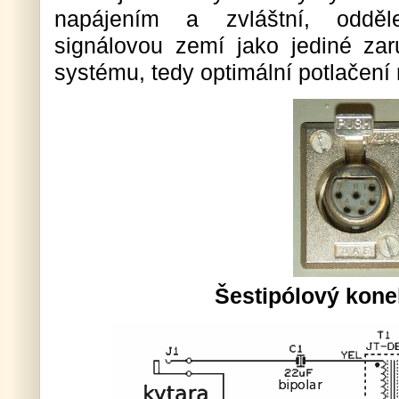
napájením a zvláštní, oddě
signálovou zemí jako jediné zar
systému, tedy optimální potlačení 
Šestipólový kone