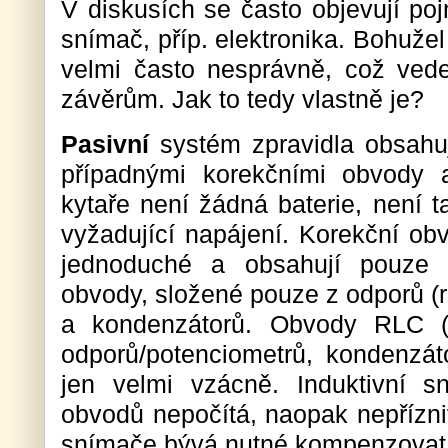
V diskusích se často objevují poj
snímač, příp. elektronika. Bohuže
velmi často nesprávně, což ved
závěrům. Jak to tedy vlastně je?
Pasivní
systém zpravidla obsahu
případnými korekčními obvody 
kytaře není žádná baterie, není t
vyžadující napájení. Korekční ob
jednoduché a obsahují pouze 
obvody, složené pouze z odporů (r
a kondenzátorů. Obvody RLC (
odporů/potenciometrů, kondenzáto
jen velmi vzácně. Induktivní 
obvodů nepočítá, naopak nepřízniv
snímače bývá nutné kompenzovat