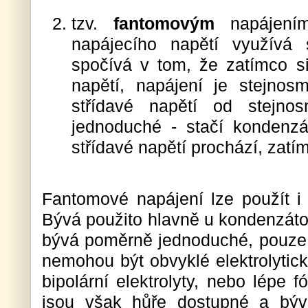
tzv.
fantomovým
napájením
napájecího napětí využívá s
spočívá v tom, že zatímco si
napětí, napájení je stejnosm
střídavé napětí od stejno
jednoduché - stačí kondenzá
střídavé napětí prochází, zatí
Fantomové napájení lze použít i
Bývá použito hlavně u kondenzáto
bývá poměrně jednoduché, pouze
nemohou být obvyklé elektrolytick
bipolární elektrolyty, nebo lépe f
jsou však hůře dostupné a býva