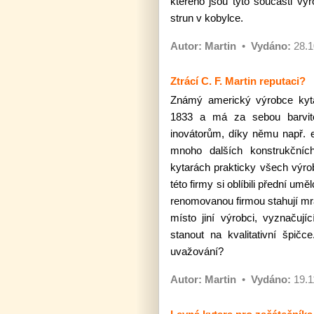
kterého jsou tyto součásti vyr
strun v kobylce.
Autor:
Martin
•
Vydáno:
28.1
Ztrácí C. F. Martin reputaci?
Známý americký výrobce kytar
1833 a má za sebou barvitou
inovátorům, díky němu např. e
mnoho dalších konstrukčníc
kytarách prakticky všech výrob
této firmy si oblíbili přední u
renomovanou firmou stahují mr
místo jiní výrobci, vyznačují
stanout na kvalitativní špič
uvažování?
Autor:
Martin
•
Vydáno:
19.1