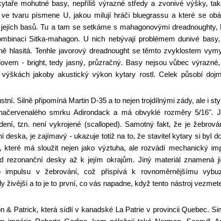
 kytaře mohutné basy, nepříliš výrazné středy a zvonivé výšky, ta
 ve tvaru písmene U, jakou milují hráči bluegrassu a které se obá
i jejích basů. Tu a tam se setkáme s mahagonovými dreadnoughty,
mbinaci Sitka-mahagon. U nich nebývají problémem dunivé basy,
ně hlasitá. Tenhle javorový dreadnought se těmto zvyklostem vym
lovem - bright, tedy jasný, průzračný. Basy nejsou vůbec výrazné,
 výškách jakoby akustický výkon kytary rostl. Celek působí do
tní. Silně připomíná Martin D-35 a to nejen trojdílnými zády, ale i st
 načervenalého smrku Adirondack a má obvyklé rozměry 5/16". 
ení, tzn. není vykrojené (scalloped). Samotný fakt, že je žebrová
 deska, je zajímavý - ukazuje totiž na to, že stavitel kytary si byl d
 které má sloužit nejen jako výztuha, ale rozvádí mechanický im
 rezonanční desky až k jejím okrajům. Jiný materiál znamená j
ho impulsu v žebrování, což přispívá k rovnoměrnějšímu vybu
y živější a to je to první, co vás napadne, když tento nástroj vezmet
 & Patrick, která sídlí v kanadské La Patrie v provincii Quebec. S