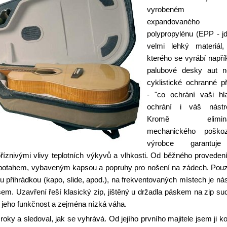
vyrobeném
expandovaného
polypropylénu (EPP - j
velmi lehký materiál
kterého se vyrábí napří
palubové desky aut n
cyklistické ochranné př
- "co ochrání vaši hl
ochrání i váš nástro
Kromě elimina
mechanického poškoz
výrobce garantuj
říznivými vlivy teplotních výkyvů a vlhkosti. Od běžného proveden
m potahem, vybaveným kapsou a popruhy pro nošení na zádech. Pou
u přihrádkou (kapo, slide, apod.), na frekventovaných místech je nás
m. Uzavření řeší klasický zip, jištěný u držadla páskem na zip su
jeho funkčnost a zejména nízká váha.
roky a sledoval, jak se vyhrává. Od jejího prvního majitele jsem ji ko