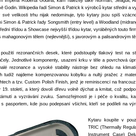
m impéria Roberta Godina, kam náležejí také Norman, Seagull, A
ě Godin. Wikipedia řadí Simon & Patrick k výrobců kytar střední a v
 své velikosti trhu nijak nedominuje, tyto kytary jsou spíš vzácno
mi Simon & Patrick řady Songsmith (entry level) a Woodland (midran
ední třídou a Showcase nejvyšší třídou kytar, vyráběných touto fir
 s mahagonovým tělem (nejlevnější), s javorovým a palisandrovým t
 použití rezonančních desek, které podstoupily tlakový test na str
účely. Jednotlivé komponenty, usazení krku v těle a povrchová úp
nalé rezonance a vysoké stability nástroje bez ohledu na klimat
ch tudíž najdeme kompenzovanou kobylku a nultý pražec z mater
tech a tzv. Custom Polish Finish, jenž je reminiscencí na francou
9. století, a který dovolí dřevu volně dýchat a kmitat, což podpo
tárnutí a vyzrávání zvuku. Samozřejmostí je i péče o kvalitu, k
 s pasportem, kde jsou podepsaní všichni, kteří se podíleli na vý
Kytaru koupíte v pou
TRIC (Thermally Regul
Instrument Case) Del