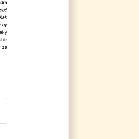
ndra
době
však
a by
jaký
uhle
y za