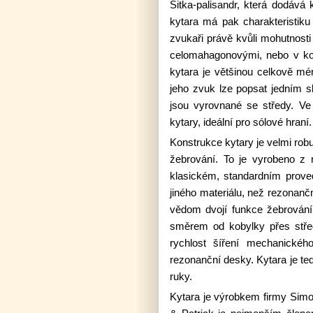
Sitka-palisandr, která dodává
kytara má pak charakteristiku
zvukaři právě kvůli mohutnost
celomahagonovými, nebo v ko
kytara je většinou celkově mé
jeho zvuk lze popsat jedním s
jsou vyrovnané se středy. Ve
kytary, ideální pro sólové hraní.
Konstrukce kytary je velmi robus
žebrování. To je vyrobeno z
klasickém, standardním proved
jiného materiálu, než rezonanční
vědom dvojí funkce žebrování,
směrem od kobylky přes střed
rychlost šíření mechanické
rezonanční desky. Kytara je ted
ruky.
Kytara je výrobkem firmy Simon