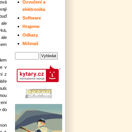
ková
Ozvučení a
vají
elektronika
 buď
Software
 ale
Hrajeme
yká,
Odkazy
 ale
Mišmaš
jmem
ylem
Je v
ní z
obře
puls
inou
zení
e do
imon