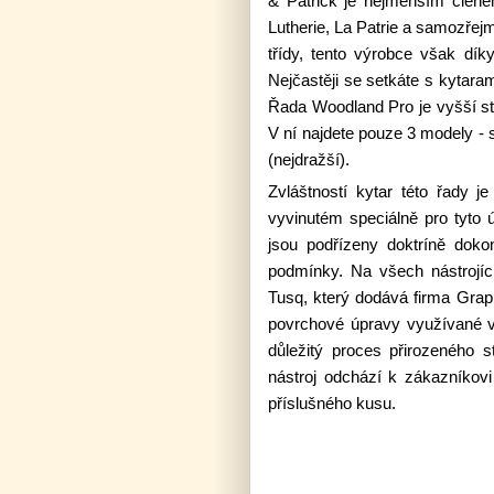
& Patrick je nejmenším člene
Lutherie,
La Patrie a samozřejm
třídy, tento výrobce však díky
Nejčastěji se setkáte s kytara
Řada Woodland Pro je vyšší stř
V ní najdete pouze 3 modely -
(nejdražší).
Zvláštností kytar této řady je
vyvinutém speciálně pro tyto 
jsou podřízeny doktríně doko
podmínky. Na všech nástrojí
Tusq, který dodává firma Graph
povrchové úpravy využívané v 1
důležitý proces přirozeného s
nástroj odchází k zákazníkovi
příslušného kusu.