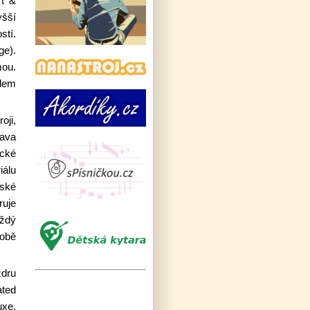
rt &
yšší
stí.
ge).
mou.
ělem
oji,
rava
ické
iálu
zské
ruje
aždý
robě
zdru
ated
uxe,