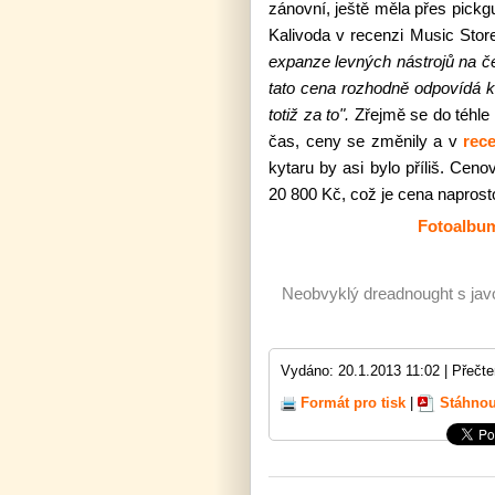
zánovní, ještě měla přes pickgu
Kalivoda v recenzi Music Stor
expanze levných nástrojů na če
tato cena rozhodně odpovídá kv
totiž za to".
Zřejmě se do téhle
čas, ceny se změnily a v
rec
kytaru by asi bylo příliš. Cen
20 800 Kč, což je cena naprost
Fotoalbum
Neobvyklý dreadnought s jav
Vydáno: 20.1.2013 11:02 |
Přečte
Formát pro tisk
|
Stáhnou