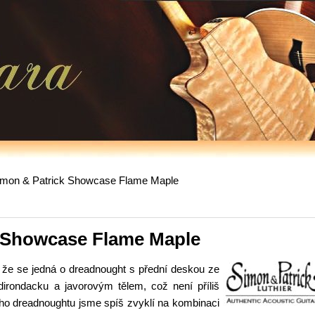
imon & Patrick Showcase Flame Maple
 Showcase Flame Maple
m, že se jedná o dreadnought s přední deskou
ze
irondacku a javorovým tělem, což není příliš
ho dreadnoughtu jsme spíš zvyklí na kombinaci