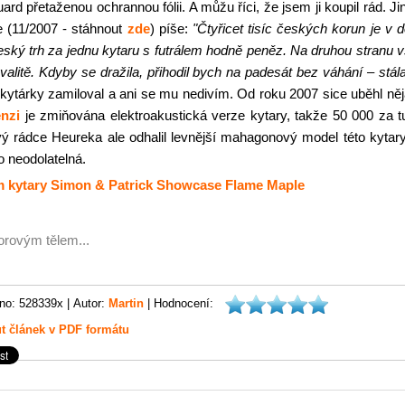
ard přetaženou ochrannou fólii. A můžu říci, že jsem ji koupil rád. Ji
e (11/2007 - stáhnout
zde
) píše:
"Čtyřicet tisíc českých korun je v 
ský trh za jednu kytaru s futrálem hodně peněz. Na druhou stranu 
alitě. Kdyby se dražila, přihodil bych na padesát bez váhání – stál
 kytárky zamiloval a ani se mu nedivím. Od roku 2007 sice uběhl ně
enzi
je zmiňována elektroakustická verze kytary, takže 50 000 za t
ový rádce Heureka ale odhalil levnější mahagonový model této kytar
o neodolatelná.
 kytary Simon & Patrick Showcase Flame Maple
orovým tělem...
no: 528339x |
Autor:
Martin
| Hodnocení:
t článek v PDF formátu