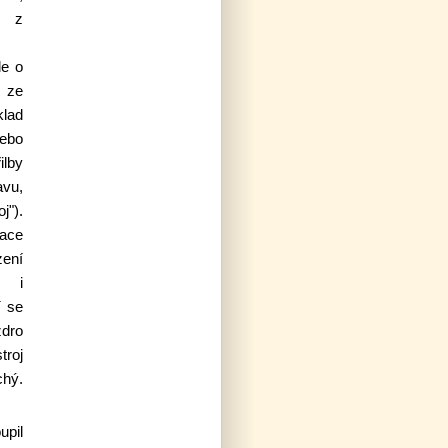
 z
de o
, ze
klad
ebo
ilby
avu,
j").
ce
ení
e i
í se
zdro
troj
chý.
upil