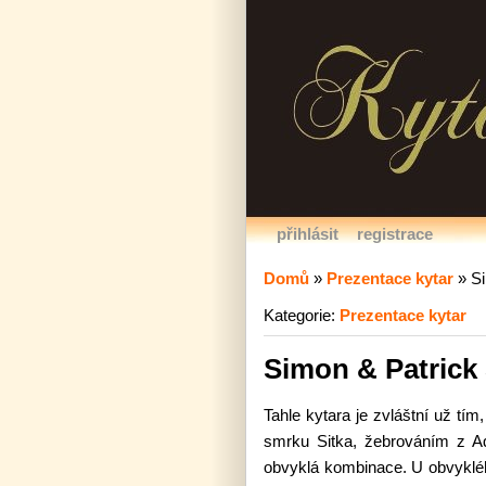
přihlásit
registrace
Domů
»
Prezentace kytar
»
S
Kategorie:
Prezentace kytar
Simon & Patrick
Tahle kytara je zvláštní už tí
smrku Sitka, žebrováním z Ad
obvyklá kombinace. U obvyklé