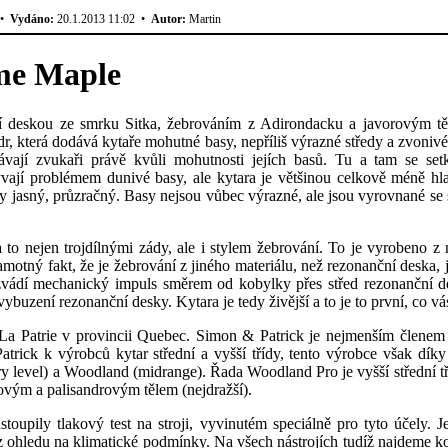
•
Vydáno:
20.1.2013 11:02 •
Autor:
Martin
me Maple
í deskou
ze smrku Sitka, žebrováním z Adirondacku a javorovým těl
, která dodává kytaře mohutné basy, nepříliš výrazné středy a zvonivé
bávají zvukaři právě kvůli mohutnosti jejích basů. Tu a tam se 
jí problémem dunivé basy, ale kytara je většinou celkově méně hlas
y jasný, průzračný. Basy nejsou vůbec výrazné, ale jsou vyrovnané se 
a to nejen trojdílnými zády, ale i stylem žebrování. To je vyrobeno
motný fakt, že je žebrování z jiného materiálu, než rezonanční deska, je
ozvádí mechanický impuls směrem od kobylky přes střed rezonanční de
uzení rezonanční desky. Kytara je tedy živější a to je to první, co vá
 La Patrie v provincii Quebec. Simon & Patrick je nejmenším členem
ick k výrobců kytar střední a vyšší třídy, tento výrobce však díky s
ry level) a Woodland (midrange). Řada Woodland Pro je vyšší střední t
ovým a palisandrovým tělem (nejdražší).
dstoupily tlakový test na stroji, vyvinutém speciálně pro tyto účely
bez ohledu na klimatické podmínky. Na všech nástrojích tudíž najdeme 