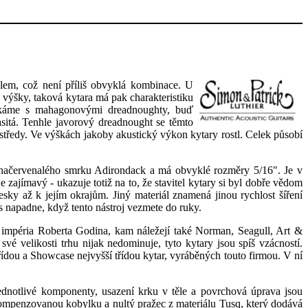
em, což není příliš obvyklá kombinace. U
 výšky, taková kytara má pak charakteristiku
setkáme s mahagonovými dreadnoughty, buď
itá. Tenhle javorový dreadnought se těmto
středy. Ve výškách jakoby akustický výkon kytary rostl. Celek působí
 z načervenalého smrku Adirondack a má obvyklé rozměry 5/16". Je v
 zajímavý - ukazuje totiž na to, že stavitel kytary si byl dobře vědom
sky až k jejím okrajům. Jiný materiál znamená jinou rychlost šíření
s napadne, když tento nástroj vezmete do ruky.
 impéria Roberta Godina, kam náležejí také Norman, Seagull, Art &
vé velikosti trhu nijak nedominuje, tyto kytary jsou spíš vzácností.
řídou a Showcase nejvyšší třídou kytar, vyráběných touto firmou. V ní
. Jednotlivé komponenty, usazení krku v těle a povrchová úprava jsou
kompenzovanou kobylku a nultý pražec z materiálu Tusq, který dodává