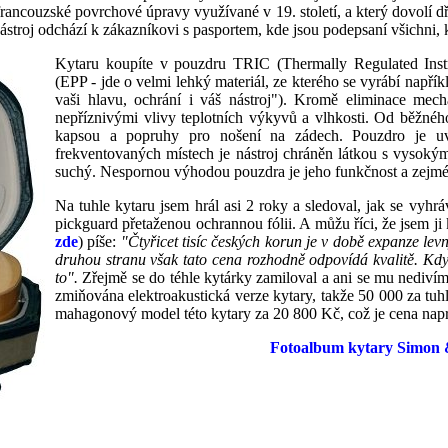
 francouzské povrchové úpravy využívané v 19. století, a který dovolí d
ástroj odchází k zákazníkovi s pasportem, kde jsou podepsaní všichni, k
Kytaru koupíte v pouzdru TRIC (Thermally Regulated Ins
(EPP - jde o velmi lehký materiál, ze kterého se vyrábí napří
vaši hlavu, ochrání i váš nástroj"). Kromě eliminace mech
nepříznivými vlivy teplotních výkyvů a vlhkosti. Od běžné
kapsou a popruhy pro nošení na zádech. Pouzdro je uvni
frekventovaných místech je nástroj chráněn látkou s vysokým
suchý. Nespornou výhodou pouzdra je jeho funkčnost a zejmé
Na tuhle kytaru jsem hrál asi 2 roky a sledoval, jak se vyhrá
pickguard přetaženou ochrannou fólii. A můžu říci, že jsem ji
zde
) píše:
"Čtyřicet tisíc českých korun je v době expanze lev
druhou stranu však tato cena rozhodně odpovídá kvalitě. Kdyb
to".
Zřejmě se do téhle kytárky zamiloval a ani se mu nediví
zmiňována elektroakustická verze kytary, takže 50 000 za tuhl
mahagonový model této kytary za 20 800 Kč, což je cena napr
Fotoalbum kytary Simon 