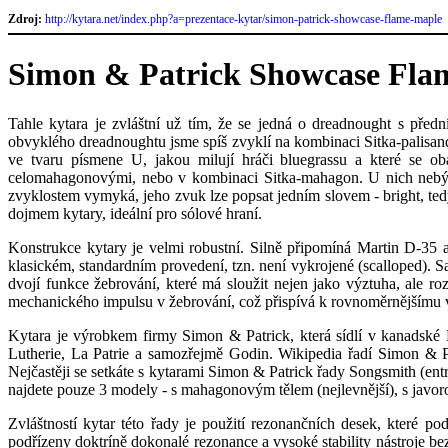
Zdroj:
http://kytara.net/index.php?a=prezentace-kytar/simon-patrick-showcase-flame-maple
Simon & Patrick Showcase Fla
Tahle kytara je zvláštní už tím, že se jedná o dreadnought s předn
obvyklého dreadnoughtu jsme spíš zvyklí na kombinaci Sitka-palisandr
ve tvaru písmene U, jakou milují hráči bluegrassu a které se o
celomahagonovými, nebo v kombinaci Sitka-mahagon. U nich nebýva
zvyklostem vymyká, jeho zvuk lze popsat jedním slovem - bright, ted
dojmem kytary, ideální pro sólové hraní.
Konstrukce kytary je velmi robustní. Silně připomíná Martin D-35 
klasickém, standardním provedení, tzn. není vykrojené (scalloped). Sa
dvojí funkce žebrování, které má sloužit nejen jako výztuha, ale r
mechanického impulsu v žebrování, což přispívá k rovnoměrnějšímu vyb
Kytara je výrobkem firmy Simon & Patrick, která sídlí v kanadské
Lutherie,
La Patrie a samozřejmě Godin. Wikipedia řadí Simon & Patr
Nejčastěji se setkáte s kytarami Simon & Patrick řady Songsmith (ent
najdete pouze 3 modely - s mahagonovým tělem (nejlevnější), s javor
Zvláštností kytar této řady je použití rezonančních desek, které po
podřízeny doktríně dokonalé rezonance a vysoké stability nástroje 