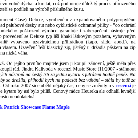
řevu volně dýchat a kmitat, což podporuje důležitý proces přirozeného
teří se podíleli na výrobě příslušného kusu.
trument Case) Deluxe, vyrobeném z expandovaného polypropylénu
klad palubové desky aut nebo cyklistické ochranné přilby - "co ochrání
anického poškození výrobce garantuje i zabezpečení nástroje před
ho provedení se Deluxe typ liší khaki látkovým potahem, vybaveným
tř vybaveno uzavíratelnou přihrádkou (kapo, slide, apod.), na
 vlasem. Uzavření řeší klasický zip, jištěný u držadla páskem na zip
na nízká váha.
vá. Od jejího prvního majitele jsem ji koupil zánovní, ještě měla přes
 koupil rád. Jindra Kalivoda v recenzi Music Store (11/2007 - stáhnout
ných nástrojů na český trh za jednu kytaru s futrálem hodně peněz. Na
y se dražila, přihodil bych na padesát bez váhání – stála by totiž za
m. Od roku 2007 sice uběhl nějaký čas, ceny se změnily a v
recenzi
je
e kytaru by asi bylo příliš. Cenový rádce Heureka ale odhalil levnější
osto neodolatelná.
& Patrick Showcase Flame Maple