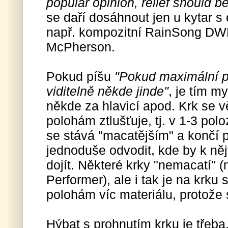
popular opinion, relief should b
se daří dosáhnout jen u kytar 
např. kompozitní RainSong DW
McPherson.
Pokud píšu
"Pokud maximální p
viditelně někde jinde"
, je tím m
někde za hlavicí apod. Krk se 
polohám ztlušťuje, tj. v 1-3 polo
se stává "macatějším" a končí 
jednoduše odvodit, kde by k ně
dojít. Některé krky "nemacatí" 
Performer), ale i tak je na krk
polohám víc materiálu, protože s
Hýbat s prohnutím krku je třeba