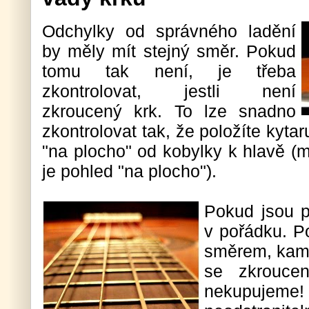
Odchylky od správného ladění
by měly mít stejný směr. Pokud
tomu tak není, je třeba
zkontrolovat, jestli není
zkroucený krk. To lze snadno
zkontrolovat tak, že položíte kyta
"na plocho" od kobylky k hlavě (m
je pohled "na plocho").
Pokud jsou p
v pořádku. P
směrem, kam 
se zkrouce
nekupuj