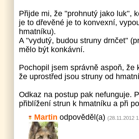
Přijde mi, že "prohnutý jako luk", k
je to dřevěné je to konvexní, vypou
hmatníku).
A "vydutý, budou struny drnčet" (p
mělo být konkávní.
Pochopil jsem správně aspoň, že k
že uprostřed jsou struny od hmatn
Odkaz na postup pak nefunguje. Př
přiblížení strun k hmatníku a při p
Martin
odpověděl(a)
(28.11.2012 1