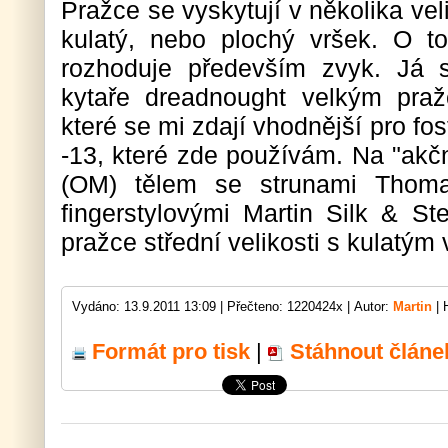
Pražce se vyskytují v několika ve
kulatý, nebo plochý vršek. O t
rozhoduje především zvyk. Já
kytaře dreadnought velkým pra
které se mi zdají vhodnější pro fo
-13, které zde používám. Na "akčn
(OM) tělem se strunami Thoma
fingerstylovými Martin Silk & St
pražce střední velikosti s kulatým
Vydáno: 13.9.2011 13:09 |
Přečteno: 1220424x |
Autor:
Martin
| 
Formát pro tisk
|
Stáhnout článe