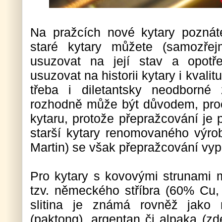
Na pražcích nové kytary poznát
staré kytary můžete (samozřej
usuzovat na její stav a opotř
usuzovat na historii kytary i kvali
třeba i diletantsky neodborné
rozhodně může být důvodem, proč
kytaru, protože přepražcování je
starší kytary renomovaného výrob
Martin) se však přepražcování vypl
Pro kytary s kovovými strunami m
tzv. německého stříbra (60% Cu
slitina je známá rovněž jako 
(paktong), argentan či alpaka (z