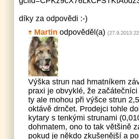
gclid=CPKz9cX76LkCFSTKtAodz
díky za odpovědi :-)
Martin
odpověděl(a)
(27.9.2013 22
Výška strun nad hmatníkem závis
praxi je obvyklé, že začátečníci 
ty ale mohou při výšce strun 2
oktávě drnčet. Prodejci tohle do
kytary s tenkými strunami (0,01
dohmatem, ono to tak většině z
pokud je někdo zkušenější a použ