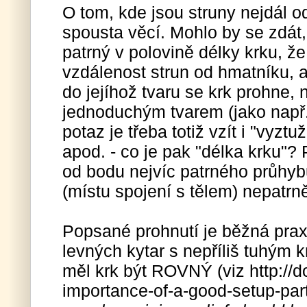
O tom, kde jsou struny nejdál 
spousta věcí. Mohlo by se zdát,
patrný v polovině délky krku, ž
vzdálenost strun od hmatníku, a
do jejíhož tvaru se krk prohne,
jednoduchým tvarem (jako např.
potaz je třeba totiž vzít i "vyzt
apod. - co je pak "délka krku"?
od bodu nejvíc patrného průhy
(místu spojení s tělem) nepatrn
Popsané prohnutí je běžná praxe
levných kytar s nepříliš tuhým 
měl krk být ROVNÝ (viz http://
importance-of-a-good-setup-part-