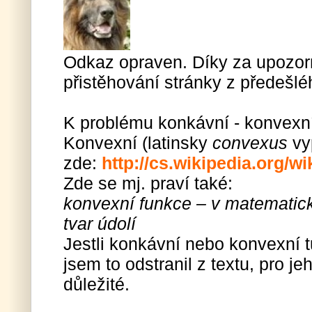
Odkaz opraven. Díky za upozorn
přistěhování stránky z předešlé
K problému konkávní - konvexn
Konvexní (latinsky
convexus
vyp
zde:
http://cs.wikipedia.org
Zde se mj. praví také:
konvexní funkce – v matematic
tvar údolí
Jestli konkávní nebo konvexní tu
jsem to odstranil z textu, pro j
důležité.