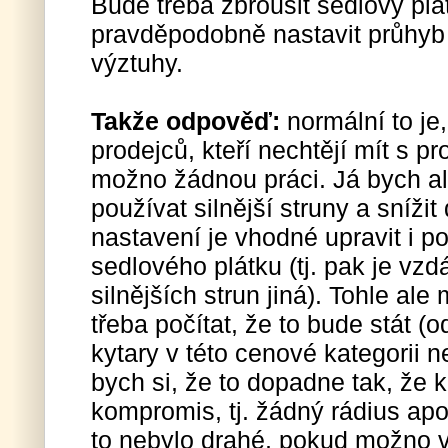
Bude třeba zbrousit sedlový plá
pravděpodobně nastavit průhyb
výztuhy.
Takže odpověď:
normální to je
prodejců, kteří nechtějí mít s 
možno žádnou práci. Já bych ale
používat silnější struny a sníž
nastavení je vhodné upravit i p
sedlového plátku (tj. pak je vzd
silnějších strun jiná). Tohle ale 
třeba počítat, že to bude stát (
kytary v této cenové kategorii n
bych si, že to dopadne tak, že
kompromis, tj. žádný rádius apo
to nebylo drahé, pokud možno v