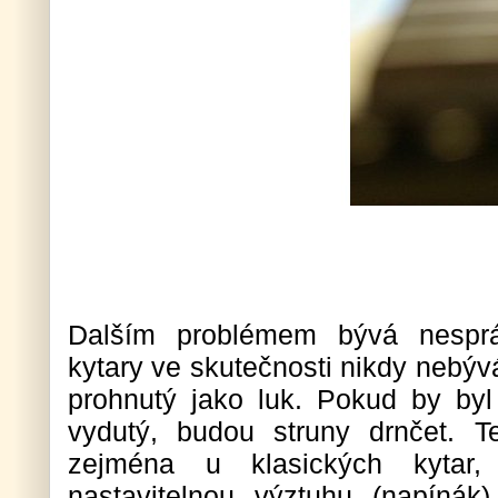
Dalším problémem bývá nesprá
kytary ve skutečnosti nikdy nebýv
prohnutý jako luk. Pokud by byl 
vydutý, budou struny drnčet. T
zejména u klasických kytar
nastavitelnou výztuhu (napínák