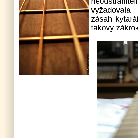
neodstrani
vyžadovala
zásah kytarář
takový zákrok