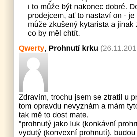
i to může být nakonec dobré. Do
prodejcem, ať to nastaví on - je 
může zkušený kytarista a jinak z
co by měl chtít.
Qwerty
,
Prohnutí krku
(26.11.201
Zdravím, trochu jsem se ztratil u p
tom opravdu nevyznám a mám tyto
tak mě to dost mate.
"prohnutý jako luk (konkávní prohn
vydutý (konvexní prohnutí), budou 