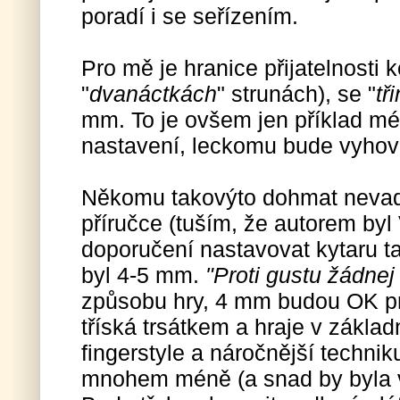
poradí i se seřízením.
Pro mě je hranice přijatelnosti 
"
dvanáctkách
" strunách), se "
tř
mm. To je ovšem jen příklad mé
nastavení, leckomu bude vyhov
Někomu takovýto dohmat nevad
příručce (tuším, že autorem byl 
doporučení nastavovat kytaru t
byl 4-5 mm.
"Proti gustu žádnej
způsobu hry, 4 mm budou OK pr
tříská trsátkem a hraje v zákla
fingerstyle a náročnější techniku
mnohem méně (a snad by byla vh