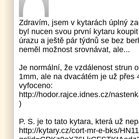
Zdravím, jsem v kytarách úplný z
byl nucen svou první kytaru koupi
úrazu a ještě pár týdnů se bez ber
neměl možnost srovnávat, ale...
Je normální, že vzdálenost strun o
1mm, ale na dvacátém je už přes 
vyfoceno:
http://hodor.rajce.idnes.cz/nast
)
P. S. je to tato kytara, která už ne
http://kytary.cz/cort-mr-e-bks/HN1