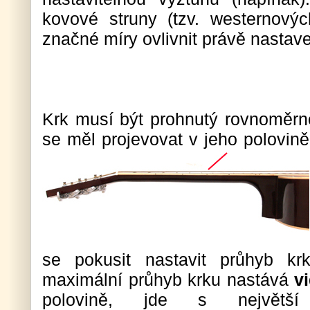
kovové struny (tzv. westernovýc
značné míry ovlivnit právě nastave
Krk musí být prohnutý rovnoměrně
se měl projevovat v jeho polovin
se pokusit nastavit průhyb k
maximální průhyb krku nastává
vi
polovině, jde s největší