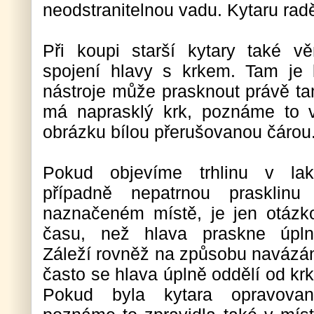
neodstranitelnou vadu. Kytaru rad
Při koupi starší kytary také v
spojení hlavy s krkem. Tam je 
nástroje může prasknout právě ta
má naprasklý krk, poznáme to 
obrázku bílou přerušovanou čárou
Pokud objevíme trhlinu v lak
případně nepatrnou prasklinu
naznačeném místě, je jen otázk
času, než hlava praskne úpln
Záleží rovněž na způsobu navázán
často se hlava úplně oddělí od krk
Pokud byla kytara opravovan