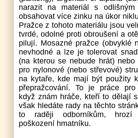
narazit na materiál s odlišný
obsahovat více zinku na úkor nikl
Pražce z tohoto materiálu jsou v
tvrdé, odolné proti obroušení a ot
pilují. Mosazné pražce (obvyklé n
nevhodné a lze je tolerovat snad
(na kterou se nebude hrát) nebo 
pro nylonové (nebo střevové) str
na kytaře, kde mají být použity 
přepražcování.
To je práce pro k
když znám hráče, kteří to dělají 
však hledáte rady na těchto strán
to raději odborníkům, hrozí
poškození hmatníku.