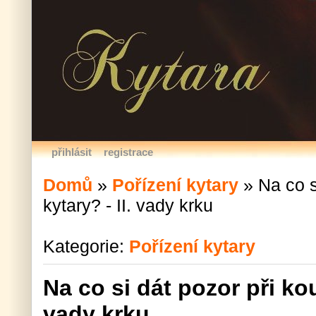
přihlásit
registrace
Domů
»
Pořízení kytary
»
Na co s
kytary? - II. vady krku
Kategorie:
Pořízení kytary
Na co si dát pozor při kou
vady krku