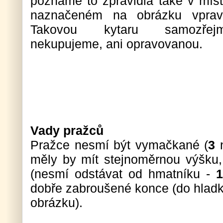
poznáme to zpravidla také v míst
naznačeném na obrázku vprav
Takovou kytaru samozřej
nekupujeme, ani opravovanou.
Vady pražců
Pražce nesmí být vymačkané (
3
n
měly by mít stejnoměrnou výšku
(nesmí odstávat od hmatníku -
1
dobře zabroušené konce (do hladk
obrázku).