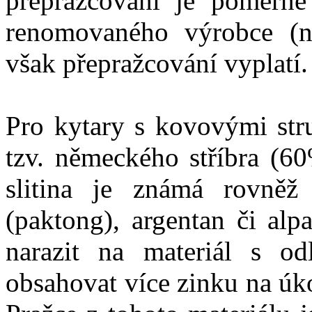
přepražcování je poměrně 
renomovaného výrobce (na
však přepražcování vyplatí.
Pro kytary s kovovými str
tzv. německého stříbra (
slitina je známá rovněž
(paktong), argentan či alp
narazit na materiál s o
obsahovat více zinku na úk