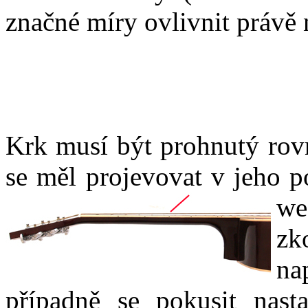
značné míry ovlivnit právě 
Krk musí být prohnutý rovn
se měl projevovat v jeho p
we
zk
na
případně se pokusit nas