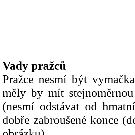
Vady pražců
Pražce nesmí být vymačka
měly by mít stejnoměrnou
(nesmí odstávat od hmatn
dobře zabroušené konce (do
obrázku).