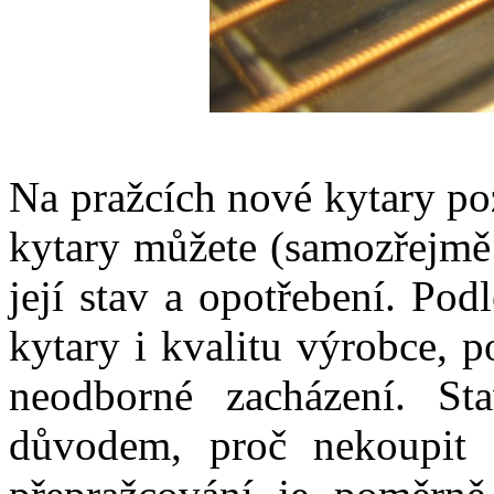
Na pražcích nové kytary poz
kytary můžete (samozřejmě 
její stav a opotřebení. Pod
kytary i kvalitu výrobce, p
neodborné zacházení. S
důvodem, proč nekoupit n