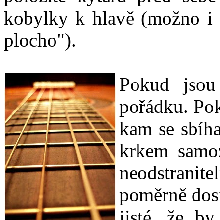
kobylky k hlavě (možno i o
plocho").
Pokud jsou
pořádku. Pok
kam se sbíha
krkem samoz
neodstranit
poměrně dost
jisté, že b