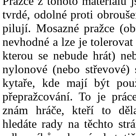
Pražce z tohoto materiálu 
tvrdé, odolné proti obrouše
pilují. Mosazné pražce (ob
nevhodné a lze je tolerovat
kterou se nebude hrát) neb
nylonové (nebo střevové) 
kytaře, kde mají být pou
přepražcování.
To je práce
znám hráče, kteří to děl
hledáte rady na těchto strá