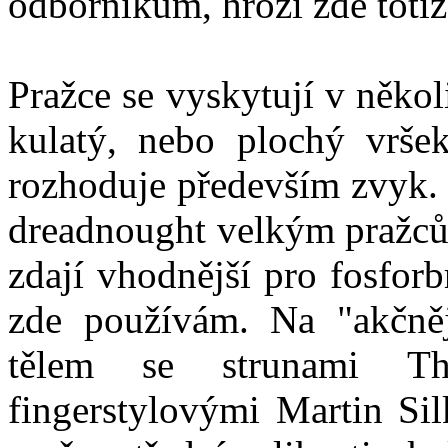
odborníkům, hrozí zde toti
Pražce se vyskytují v něko
kulatý, nebo plochý vrše
rozhoduje především zvyk. 
dreadnought velkým pražců
zdají vhodnější pro fosforb
zde používám. Na "akčněj
tělem se strunami Th
fingerstylovými Martin Sil