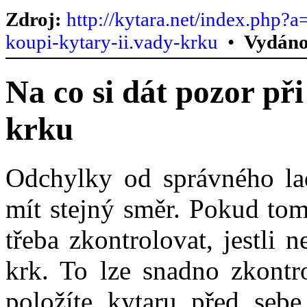
Zdroj:
http://kytara.net/index.php?a
koupi-kytary-ii.vady-krku
•
Vydáno
Na co si dát pozor při
krku
Odchylky od správného la
mít stejný směr. Pokud tom
třeba zkontrolovat, jestli 
krk. To lze snadno zkontro
položíte kytaru před seb