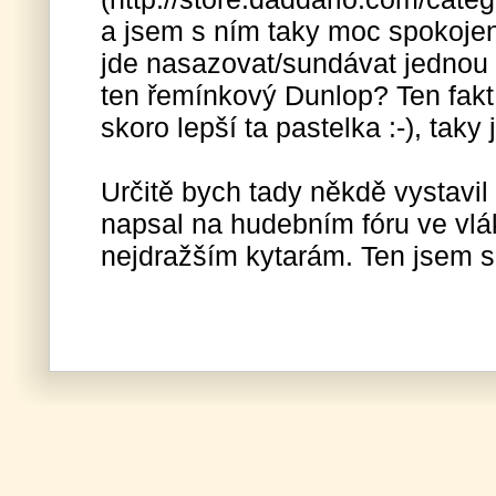
a jsem s ním taky moc spokojen
jde nasazovat/sundávat jednou 
ten řemínkový Dunlop? Ten fakt 
skoro lepší ta pastelka :-), taky 
Určitě bych tady někdě vystavil 
napsal na hudebním fóru ve v
nejdražším kytarám. Ten jsem si 