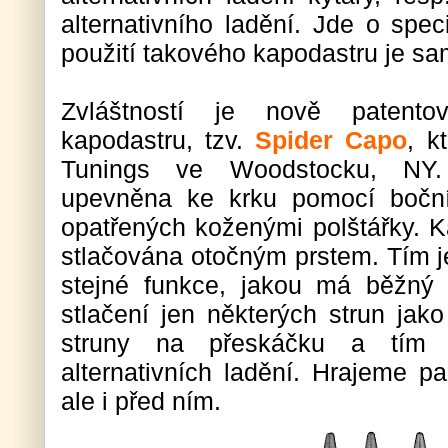
alternativního ladění. Jde o speci
použití takového kapodastru je 
Zvláštností je nově patentov
kapodastru, tzv.
Spider Capo
, k
Tunings ve Woodstocku, NY.
upevněna ke krku pomocí boční
opatřených koženými polštářky. K
stlačována otočným prstem. Tím 
stejné funkce, jakou má běžný k
stlačení jen některých strun jak
struny na přeskáčku a tím 
alternativních ladění. Hrajeme p
ale i před ním.