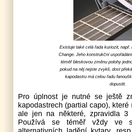
Existuje také celá řada kuriozit, např
Change. Jeho konstrukční uspořádán
téměř bleskovou změnu polohy jednou
pokud na něj nejste zvyklí, dost překá
kapodastru má celou řadu fanoušků,
dopustit.
Pro úplnost je nutné se ještě zm
kapodastrech (partial capo), které
ale jen na některé, zpravidla 3 
Používá se téměř vždy ve sp
alternativních ladění kytary, re