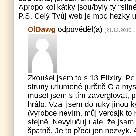
Apropo kolikátky jsou/byly ty "silně
P.S. Celý Tvůj web je moc hezky u
OlDawg
odpověděl(a)
(21.12.2010 1
Zkoušel jsem to s 13 Elixíry. Po
struny utlumené (určitě G a mysl
musel jsem s tím zaverglovat, pa
hrálo. Vzal jsem do ruky jinou k
(výrobce nevím, můj vercajk to 
stejně. Nevylučuju ale, že jse
špatně. Je to přeci jen nezvyk. 