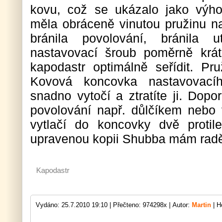
kovu, což se ukázalo jako výh
měla obráceně vinutou pružinu na
bránila povolování, bránila 
nastavovací šroub poměrně krá
kapodastr optimálně seřídit. Pru
Kovová koncovka nastavovac
snadno vytočí a ztratíte ji. Doporuč
povolování např. důlčíkem nebo 
vytlačí do koncovky dvě protil
upravenou kopii Shubba mám raději
Kapodastr
Vydáno: 25.7.2010 19:10 |
Přečteno: 974298x |
Autor:
Martin
| H