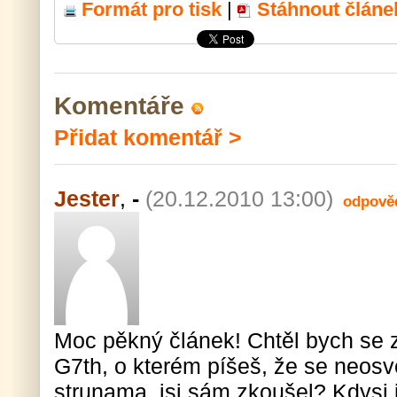
Formát pro tisk
|
Stáhnout článe
Komentáře
Přidat komentář >
Jester
,
-
(20.12.2010 13:00)
odpově
Moc pěkný článek! Chtěl bych se z
G7th, o kterém píšeš, že se neosv
strunama, jsi sám zkoušel? Kdysi js