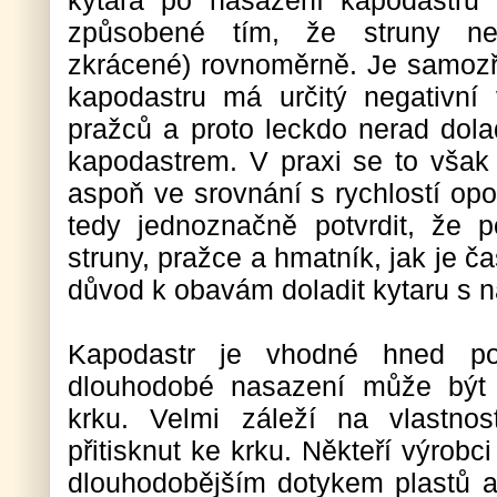
kytara po nasazení kapodastru 
způsobené tím, že struny nej
zkrácené) rovnoměrně. Je samozř
kapodastru má určitý negativní v
pražců a proto leckdo nerad dol
kapodastrem. V praxi se to však
aspoň ve srovnání s rychlostí opo
tedy jednoznačně potvrdit, že p
struny, pražce a hmatník, jak je ča
důvod k obavám doladit kytaru s
Kapodastr je vhodné hned po 
dlouhodobé nasazení může být 
krku. Velmi záleží na vlastnos
přitisknut ke krku. Někteří výrobc
dlouhodobějším dotykem plastů a 