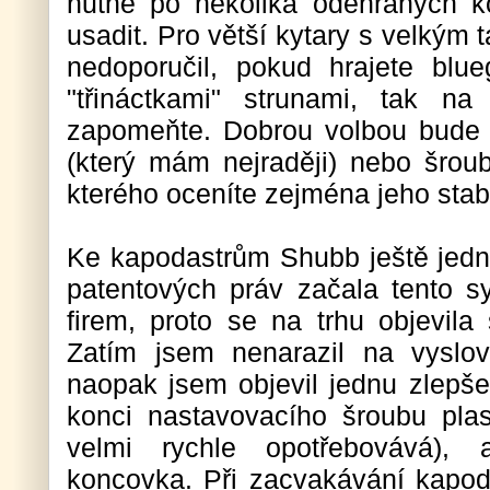
nutné po několika odehraných k
usadit. Pro větší kytary s velkým 
nedoporučil, pokud hrajete blu
"třináctkami" strunami, tak n
zapomeňte. Dobrou volbou bude
(který mám nejraději) nebo šrou
kterého oceníte zejména jeho stabi
Ke kapodastrům Shubb ještě jed
patentových práv začala tento s
firem, proto se na trhu objevila 
Zatím jsem nenarazil na vyslo
naopak jsem objevil jednu zlepše
konci nastavovacího šroubu plas
velmi rychle opotřebovává), 
koncovka. Při zacvakávání kapod