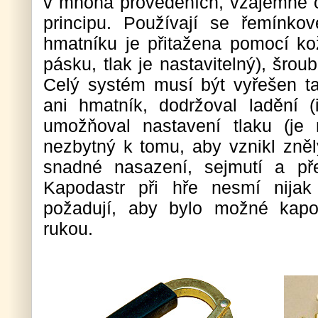
v mnoha provedeních, vzájemně 
principu. Používají se řemínkové
hmatníku je přitažena pomocí k
pásku, tlak je nastavitelný), šro
Celý systém musí být vyřešen t
ani hmatník, dodržoval ladění (i
umožňoval nastavení tlaku (je 
nezbytný k tomu, aby vznikl znělý
snadné nasazení, sejmutí a pře
Kapodastr při hře nesmí nijak 
požadují, aby bylo možné kapo
rukou.