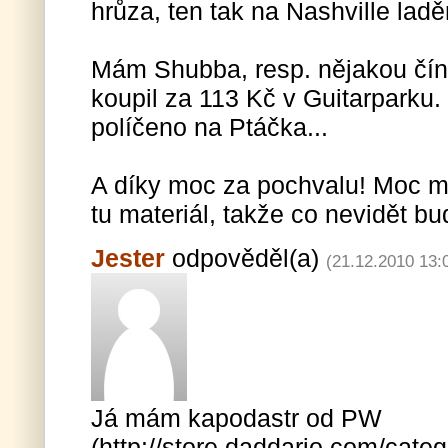
hrůza, ten tak na Nashville ladě
Mám Shubba, resp. nějakou číns
koupil za 113 Kč v Guitarparku
políčeno na Ptáčka...
A díky moc za pochvalu! Moc mě
tu materiál, takže co nevidět b
Jester
odpověděl(a)
(21.12.2010 13:
Já mám kapodastr od PW
(http://store.daddario.com/cat