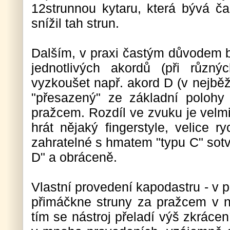
12strunnou kytaru, která bývá č
snížil tah strun.
Dalším, v praxi častým důvodem b
jednotlivých akordů (při různ
vyzkoušet např. akord D (v nejbě
"přesazený" ze základní poloh
pražcem. Rozdíl ve zvuku je velm
hrát nějaký fingerstyle, velice ry
zahratelné s hmatem "typu C" sot
D" a obráceně.
Vlastní provedení kapodastru - v p
přimáčkne struny za pražcem v n
tím se nástroj přeladí výš zkráce