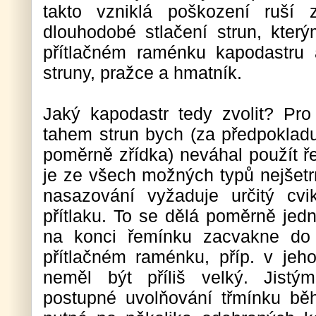
takto vzniklá poškození ruší 
dlouhodobé stlačení strun, kte
přítlačném raménku kapodastru 
struny, pražce a hmatník.
Jaký kapodastr tedy zvolit? Pr
tahem strun bych (za předpokladu
poměrně zřídka) neváhal použít ř
je ze všech možných typů nejšetrn
nasazování vyžaduje určitý cvi
přítlaku. To se dělá poměrně jed
na konci řemínku zacvakne do 
přítlačném raménku, příp. v jeho
neměl být příliš velký. Jist
postupné uvolňování třmínku bě