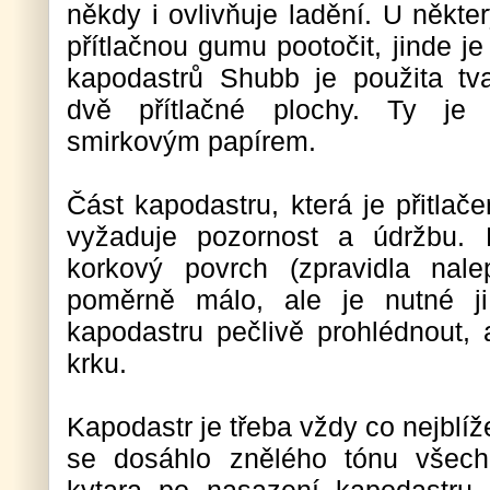
někdy i ovlivňuje ladění. U někt
přítlačnou gumu pootočit, jinde je
kapodastrů Shubb je použita tva
dvě přítlačné plochy. Ty je
smirkovým papírem.
Část kapodastru, která je přitlač
vyžaduje pozornost a údržbu.
korkový povrch (zpravidla nal
poměrně málo, ale je nutné j
kapodastru pečlivě prohlédnout,
krku.
Kapodastr je třeba vždy co nejblíž
se dosáhlo znělého tónu všec