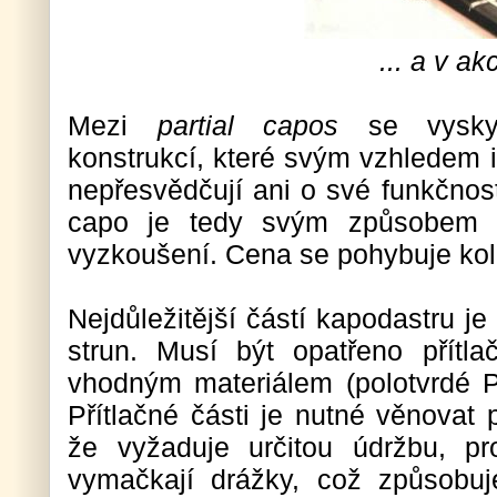
... a v akc
Mezi
partial capos
se vyskyt
konstrukcí, které svým vzhledem i 
nepřesvědčují ani o své funkčnosti
capo je tedy svým způsobem vý
vyzkoušení. Cena se pohybuje ko
Nejdůležitější částí kapodastru j
strun. Musí být opatřeno přítl
vhodným materiálem (polotvrdé PV
Přítlačné části je nutné věnovat 
že vyžaduje určitou údržbu, p
vymačkají drážky, což způsobu