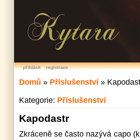
přihlásit
registrace
Domů
»
Příslušenství
»
Kapodast
Kategorie:
Příslušenství
Kapodastr
Zkráceně se často nazývá capo (k