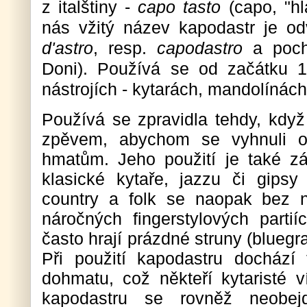
z italštiny -
capo tasto
(capo, "hl
nás vžitý název kapodastr je o
d'astro
, resp.
capodastro
a poch
Doni). Používá se od začátku 1
nástrojích - kytarách, mandolínách
Používá se zpravidla tehdy, když 
zpěvem, abychom se vyhnuli o
hmatům. Jeho použití je také zá
klasické kytaře, jazzu či gipsy
country a folk se naopak bez 
náročných fingerstylových parti
často hrají prázdné struny (bluegr
Při použití kapodastru dochází
dohmatu, což někteří kytaristé v
kapodastru se rovněž neobe